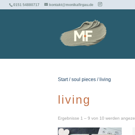
0151 54880717
kontakt@monikafirgau.de
Start
/
soul pieces
/ living
living
Ergebnisse 1 – 9 von 10 werden angeze