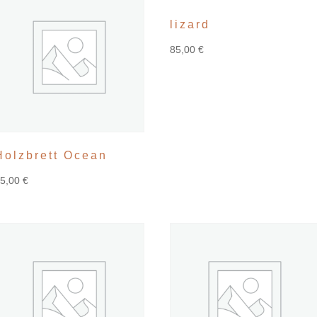
lizard
85,00
€
Holzbrett Ocean
15,00
€