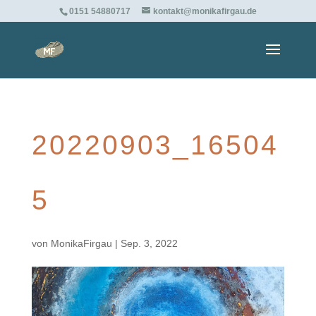
0151 54880717
kontakt@monikafirgau.de
20220903_16504
5
von
MonikaFirgau
|
Sep. 3, 2022