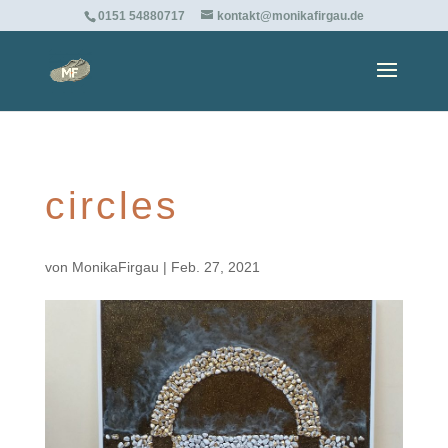
0151 54880717
kontakt@monikafirgau.de
circles
von
MonikaFirgau
|
Feb. 27, 2021