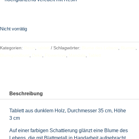
Nicht vorrätig
Kategorien:
Resin
,
tablett
Schlagwörter:
Blume des Lebens
,
Blumen
,
Blumigundbunt
,
Deko
,
Flowerlove
,
Mandala
,
Tablett
Beschreibung
Tablett aus dunklem Holz, Durchmesser 35 cm, Höhe
3 cm
Auf einer farbigen Schattierung glänzt eine Blume des
Lebens, die mit Blattmetall in Handarbeit aufgebracht