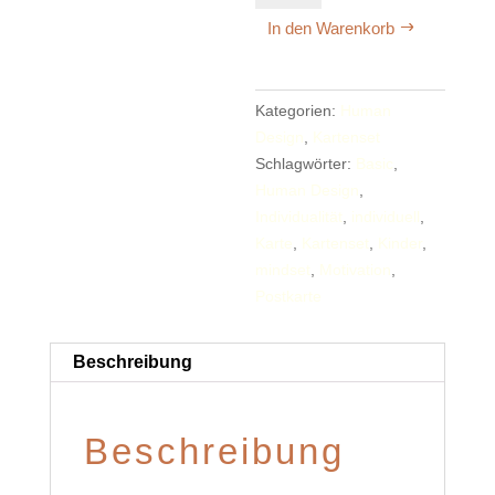
begleiten
In den Warenkorb
-
Human
Design
Kategorien:
Human
Basic
Design
,
Kartenset
Set
Schlagwörter:
Basic
,
Menge
Human Design
,
Individualität
,
individuell
,
Karte
,
Kartenset
,
Kinder
,
mindset
,
Motivation
,
Postkarte
Beschreibung
Beschreibung