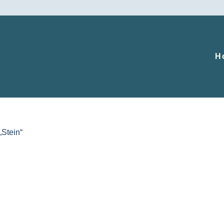
H
„Stein“