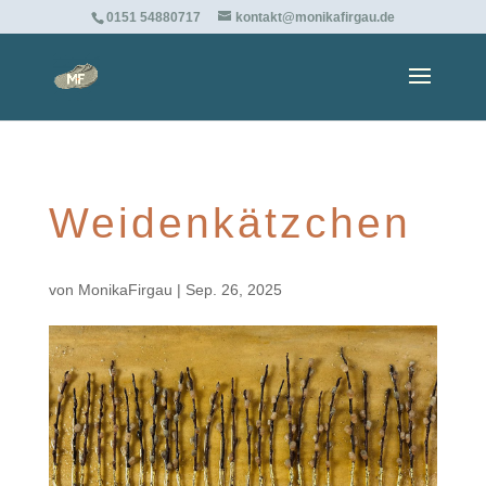
0151 54880717
kontakt@monikafirgau.de
Weidenkätzchen
von
MonikaFirgau
|
Sep. 26, 2025