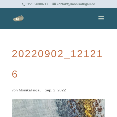
0151 54880717
kontakt@monikafirgau.de
20220902_12121
6
von
MonikaFirgau
|
Sep. 2, 2022